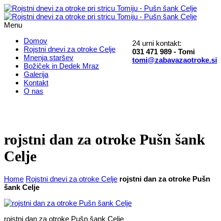
Menu
Domov
24 urni kontakt:
Rojstni dnevi za otroke Celje
031 471 989 - Tomi
Mnenja staršev
tomi@zabavazaotroke.si
Božiček in Dedek Mraz
Galerija
Kontakt
O nas
rojstni dan za otroke Pušn šank
Celje
Home
Rojstni dnevi za otroke Celje
rojstni dan za otroke Pušn
šank Celje
rojstni dan za otroke Pušn šank Celje