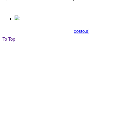
© 2017 zabavazaotroke.si Izvedba:
costo.si
To Top