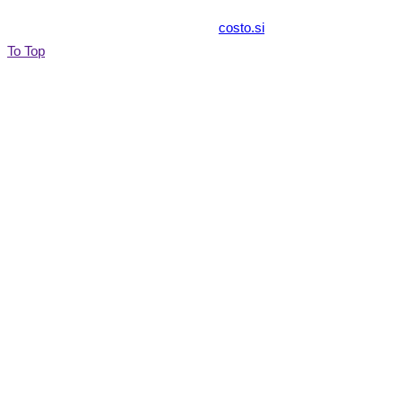
© 2017 zabavazaotroke.si Izvedba:
costo.si
To Top