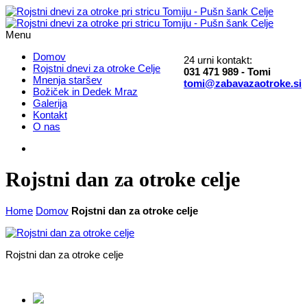
Menu
Domov
24 urni kontakt:
Rojstni dnevi za otroke Celje
031 471 989 - Tomi
Mnenja staršev
tomi@zabavazaotroke.si
Božiček in Dedek Mraz
Galerija
Kontakt
O nas
Rojstni dan za otroke celje
Home
Domov
Rojstni dan za otroke celje
Rojstni dan za otroke celje