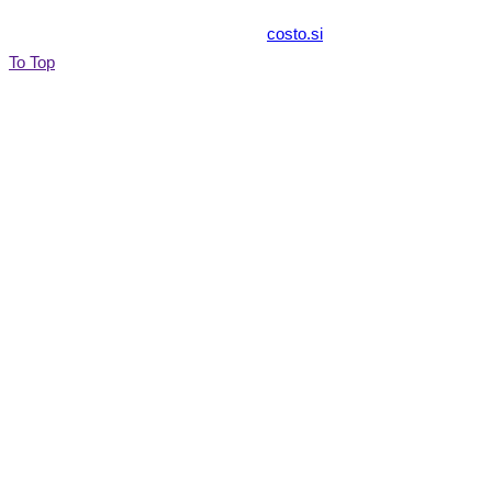
© 2017 zabavazaotroke.si Izvedba:
costo.si
To Top