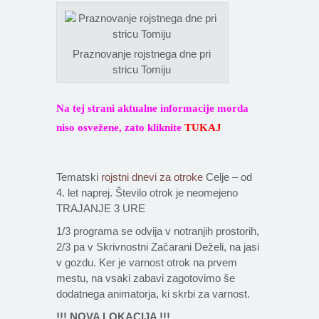
Praznovanje rojstnega dne pri
stricu Tomiju
Na tej strani aktualne informacije morda
niso osvežene, zato kliknite
TUKAJ
Tematski
rojstni dnevi za otroke
Celje – od
4. let naprej. Število otrok je neomejeno
TRAJANJE 3 URE
1/3 programa se odvija v notranjih prostorih,
2/3 pa v Skrivnostni Začarani Deželi, na jasi
v gozdu. Ker je varnost otrok na prvem
mestu, na vsaki zabavi zagotovimo še
dodatnega animatorja, ki skrbi za varnost.
!!! NOVA LOKACIJA !!!