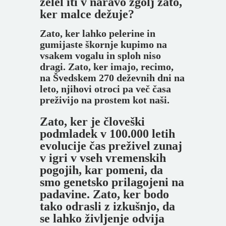
želel iti v naravo zgolj zato,
ker malce dežuje?
Zato, ker lahko pelerine in
gumijaste škornje kupimo na
vsakem vogalu in sploh niso
dragi.
Zato, ker imajo, recimo,
na Švedskem 270 deževnih dni na
leto, njihovi otroci pa več časa
preživijo na prostem kot naši.
Zato, ker je človeški
podmladek v 100.000 letih
evolucije čas preživel zunaj
v igri v vseh vremenskih
pogojih, kar pomeni, da
smo genetsko prilagojeni na
padavine.
Zato, ker bodo
tako odrasli z izkušnjo, da
se lahko življenje odvija