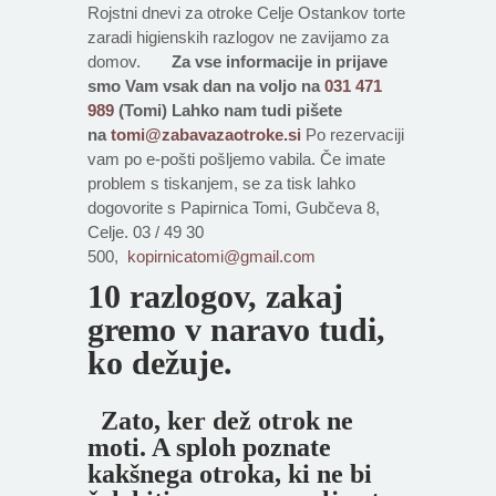
Rojstni dnevi za otroke Celje Ostankov torte
zaradi higienskih razlogov ne zavijamo za
domov.
Za vse informacije in prijave
smo Vam vsak dan na voljo na
031 471
989
(Tomi) Lahko nam tudi pišete
na
tomi@zabavazaotroke.si
Po rezervaciji
vam po e-pošti pošljemo vabila. Če imate
problem s tiskanjem, se za tisk lahko
dogovorite s Papirnica Tomi, Gubčeva 8,
Celje. 03 / 49 30
500,
kopirnicatomi@gmail.com
10 razlogov, zakaj
gremo v naravo tudi,
ko dežuje.
Zato, ker dež otrok ne
moti. A sploh poznate
kakšnega otroka, ki ne bi