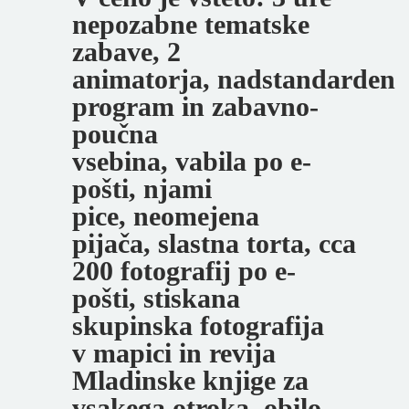
nepozabne tematske
zabave, 2
animatorja, nadstandarden
program in zabavno-
poučna
vsebina, vabila po e-
pošti, njami
pice, neomejena
pijača, slastna torta, cca
200 fotografij po e-
pošti, stiskana
skupinska fotografija
v mapici in revija
Mladinske knjige za
vsakega otroka, obilo