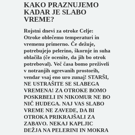
KAKO PRAZNUJEMO
KADAR JE SLABO
VREME?
Rojstni dnevi
za otroke Celje
:
Otroke oblečemo temperaturi in
vremenu primerno. Če dežuje,
potrebujejo pelerino, škornje in suha
oblačila (če ocenite, da jih bo otrok
potreboval). Več časa bomo preživeli
v notranjih ogrevanih prostorih,
vendar vsaj eno uro zunaj!
STARŠI,
NE USTRAŠITE SE SLABEGA
VREMENA! ZA OTROKE BOMO
POSKRBELI IN NIKOMUR NE BO
NIČ HUDEGA. NAJ VAS SLABO
VREME NE ZAVEDE, DA BI
OTROKA PRIKRAJŠALI ZA
ZABAVO. NEKAJ KAPLJIC
DEŽJA NA PELERINI IN MOKRA