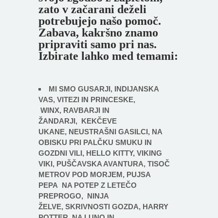
zato v začarani deželi
potrebujejo našo pomoč.
Zabava, kakršno znamo
pripraviti samo pri nas.
Izbirate lahko med temami:
MI SMO GUSARJI, INDIJANSKA
VAS, VITEZI IN PRINCESKE,
WINX, RAVBARJI IN
ŽANDARJI, KEKČEVE
UKANE, NEUSTRAŠNI GASILCI, NA
OBISKU PRI PALČKU SMUKU IN
GOZDNI VILI, HELLO KITTY,
VIKING
VIKI
,
PUŠČAVSKA AVANTURA
,
TISOČ
METROV POD MORJEM
, PUJSA
PEPA
NA POTEP Z LETEČO
PREPROGO
,
NINJA
ŽELVE,
SKRIVNOSTI GOZDA
,
HARRY
POTTER
,
NA LUNO IN