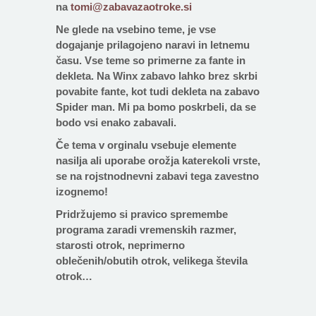
na
tomi@zabavazaotroke.si
Ne glede na vsebino teme, je vse
dogajanje prilagojeno naravi in letnemu
času. Vse teme so primerne za fante in
dekleta. Na Winx zabavo lahko brez skrbi
povabite fante, kot tudi dekleta na zabavo
Spider man. Mi pa bomo poskrbeli, da se
bodo vsi enako zabavali.
Če tema v orginalu vsebuje elemente
nasilja ali uporabe orožja katerekoli vrste,
se na rojstnodnevni zabavi tega zavestno
izognemo!
Pridržujemo si pravico spremembe
programa zaradi vremenskih razmer,
starosti otrok, neprimerno
oblečenih/obutih otrok, velikega števila
otrok…