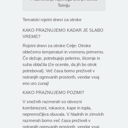
Tomiju
Tematski rojstni dnevi za otroke
KAKO PRAZNUJEMO KADAR JE SLABO
VREME?
Rojstni dnevi za otroke Celje: Otroke
oblečemo temperaturi in vremenu primerno.
Če dežuje, potrebujejo pelerino, škornje in
suha oblačila (če ocenite, da jih bo otrok
potreboval). Več časa bomo preživeli v
notranjih ogrevanih prostorih, vendar vsaj
eno uro zunaj!
KAKO PRAZNUJEMO POZIMI?
V snežnih razmerah so obvezni
kombinezoni, rokavice, kape in topla,
nepremočljiva obuvala. V hladnih in zimskih
razmerah bomo več časa preživeli v
notranjih ogrevanih prostorih, vendar vsaj