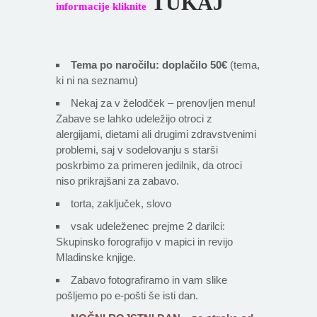
TUKAJ
informacije kliknite
Tema po naročilu: doplačilo 50€
(tema,
ki ni na seznamu)
Nekaj za v želodček – prenovljen menu!
Zabave se lahko udeležijo otroci z
alergijami, dietami ali drugimi zdravstvenimi
problemi, saj v sodelovanju s starši
poskrbimo za primeren jedilnik, da otroci
niso prikrajšani za zabavo.
torta, zaključek, slovo
vsak udeleženec prejme 2 darilci:
Skupinsko forografijo v mapici in revijo
Mladinske knjige.
Zabavo fotografiramo in vam slike
pošljemo po e-pošti še isti dan.