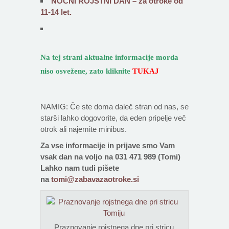
NOČNI ROJSTNI DAN – za otroke od
11-14 let.
Na tej strani aktualne informacije morda
niso osvežene, zato kliknite
TUKAJ
NAMIG: Če ste doma daleč stran od nas, se
starši lahko dogovorite, da eden pripelje več
otrok ali najemite minibus.
Za vse informacije in prijave smo Vam
vsak dan na voljo na 031 471 989 (Tomi)
Lahko nam tudi pišete
na
tomi@zabavazaotroke.si
Praznovanje rojstnega dne pri stricu