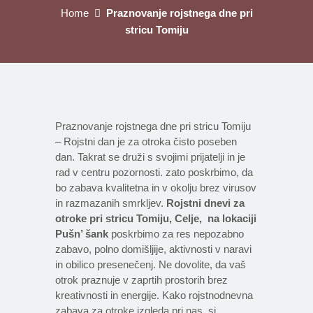
Home
Praznovanje rojstnega dne pri
stricu Tomiju
Praznovanje rojstnega dne pri stricu Tomiju
– Rojstni dan je za otroka čisto poseben
dan. Takrat se druži s svojimi prijatelji in je
rad v centru pozornosti. zato poskrbimo, da
bo zabava kvalitetna in v okolju brez virusov
in razmazanih smrkljev.
Rojstni dnevi za
otroke pri stricu Tomiju, Celje, na lokaciji
Pušn’ šank
poskrbimo za res nepozabno
zabavo, polno domišljije, aktivnosti v naravi
in obilico presenečenj. Ne dovolite, da vaš
otrok praznuje v zaprtih prostorih brez
kreativnosti in energije. Kako rojstnodnevna
zabava za otroke izgleda pri nas, si