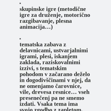
skupinske igre (metodične
igre za druženje, motorično
razgibavanje, plesna
animacija…)
tematska zabava z
delavnicami, ustvarjalnimi
igrami, plesi, iskanjem
zaklada, raziskovalnimi
izzivi, s tematskim
pohodom v začarano deželo
in dogodivščinami v njej, da
ne omenjamo čarovnice,
vile, drevesa resnice… vseh
presenečenj pa ne smemo
izdati. Vsaka tema ima
svojo zgodbo z zapletom,