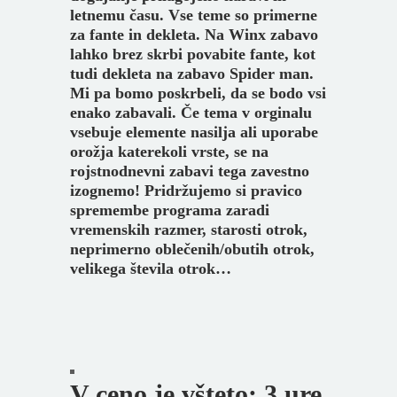
letnemu času. Vse teme so primerne
za fante in dekleta. Na Winx zabavo
lahko brez skrbi povabite fante, kot
tudi dekleta na zabavo Spider man.
Mi pa bomo poskrbeli, da se bodo vsi
enako zabavali.
Če tema v orginalu
vsebuje elemente nasilja ali uporabe
orožja katerekoli vrste, se na
rojstnodnevni zabavi tega zavestno
izognemo!
Pridržujemo si pravico
spremembe programa zaradi
vremenskih razmer, starosti otrok,
neprimerno oblečenih/obutih otrok,
velikega števila otrok…
V ceno je všteto:
3 ure