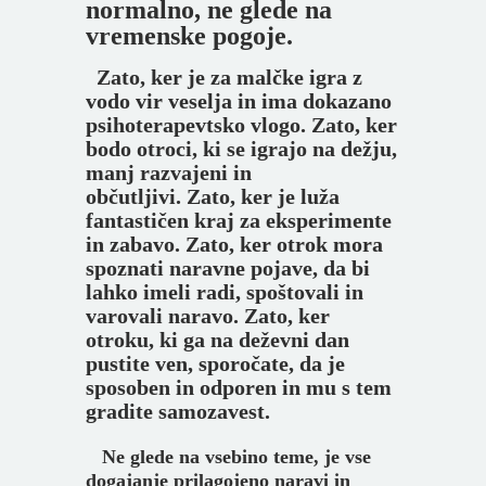
normalno, ne glede na
vremenske pogoje.
Zato, ker je za malčke igra z
vodo vir veselja in ima dokazano
psihoterapevtsko vlogo.
Zato, ker
bodo otroci, ki se igrajo na dežju,
manj razvajeni in
občutljivi.
Zato, ker je luža
fantastičen kraj za eksperimente
in zabavo.
Zato, ker otrok mora
spoznati naravne pojave, da bi
lahko imeli radi, spoštovali in
varovali naravo.
Zato, ker
otroku, ki ga na deževni dan
pustite ven, sporočate, da je
sposoben in odporen in mu s tem
gradite samozavest.
Ne glede na vsebino teme, je vse
dogajanje prilagojeno naravi in